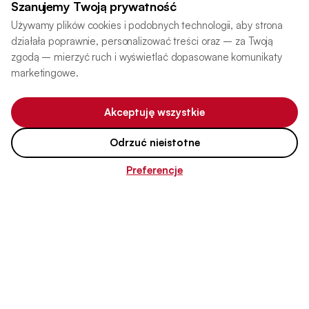
Szanujemy Twoją prywatność
Używamy plików cookies i podobnych technologii, aby strona
telefon 24h
Biuro
Biuro
Biuro
Biuro
Facebook
działała poprawnie, personalizować treści oraz – za Twoją
666 25 4444
tłumaczeń
tłumaczeń
tłumaczeń
tłumaczeń
Lubin
Legnica
Jelenia
Głogów
zgodą – mierzyć ruch i wyświetlać dopasowane komunikaty
Instagram
Góra
ul. Armii
ul.
al.
ul.
marketingowe.
Krajowej
Bankowa
Wolności
Tiktok
Sudecka
32a
3
30
6
(obok
(obok
607253333
(obok
targowiska
Galerii
Akceptuję wszystkie
Straży
Skorpion)
Gwarna)
Pożarnej)
607254444
607252222
Odrzuć nieistotne
607251111
Preferencje
Pomoc
FAQ
Mapa strony
Regulamin
Polityka prywatności
Polityka cookies
Najpopularniejsze języki
tłumaczenia angielski
tłumaczenia niemiecki