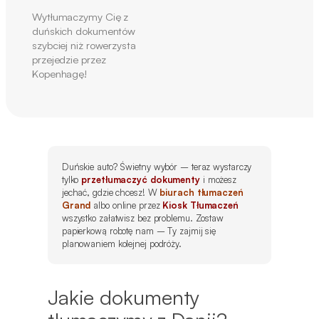
Wytłumaczymy Cię z
duńskich dokumentów
szybciej niż rowerzysta
przejedzie przez
Kopenhagę!
Duńskie auto? Świetny wybór – teraz wystarczy
tylko
przetłumaczyć dokumenty
i możesz
jechać, gdzie chcesz!
W
biurach tłumaczeń
Grand
albo online przez
Kiosk Tłumaczeń
wszystko załatwisz bez problemu.
Zostaw
papierkową robotę nam – Ty zajmij się
planowaniem kolejnej podróży.
Jakie dokumenty