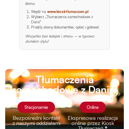
domu:
Wejdź na
www.kiosktlumaczen.pl
Wybierz „Tłumaczenia samochodowe z
Danii”
Prześlij skany dokumentów, opłać i gotowe!
Wszystko bez kolejek i stresu – w typowo
duńskim stylu!
Tłumaczenia
samochodowe z Danii?
W naszym biurze masz dwie opcje do gotowego
tłumaczenia
Stacjonarnie
Online
Bezpośredni kontakt
Ekspresowa realizacja
z naszymi oddziałami
online przez Kiosk
Tłumaczeń ®